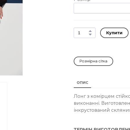
Купити
Розмірна сітка
ОПИС
Лонг з комірцем стій
виконанні. Виготовлени
інкрустований скляни
ТЕРМІН ВИГОТОВЛЕН