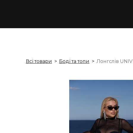
Всі товари
Боді та топи
Лонгслів UNIV