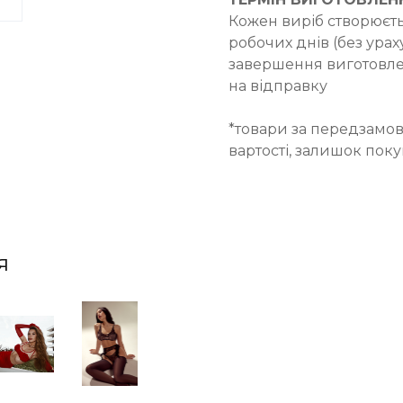
Кожен виріб створюєть
робочих днів (без ураху
завершення виготовле
на відправку
*товари за передзамов
вартості, залишок пок
я