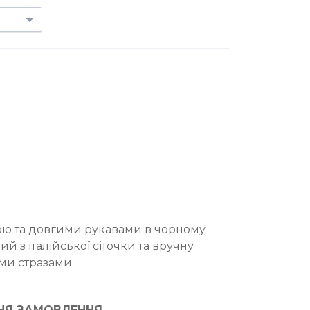
кою та довгими рукавами в чорному
й з італійської сіточки та вручну
ми стразами.
НЯ ЗАМОВЛЕННЯ