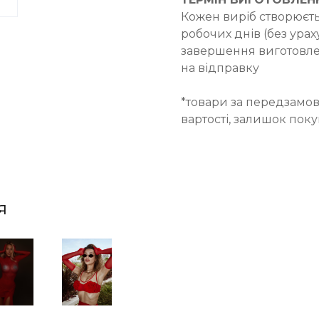
Кожен виріб створюєть
робочих днів (без ураху
завершення виготовле
на відправку
*товари за передзамов
вартості, залишок пок
я