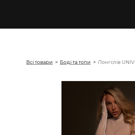
Всі товари
Боді та топи
Лонгслів UNIV