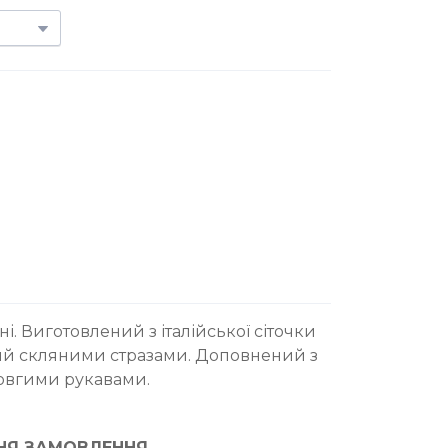
і. Виготовлений з італійської сіточки
ний скляними стразами. Доповнений з
довгими рукавами.
НЯ ЗАМОВЛЕННЯ