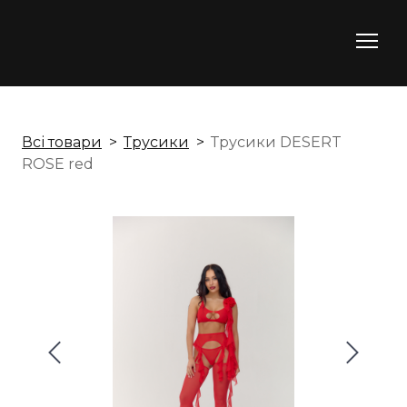
Всі товари
Трусики
Трусики DESERT
ROSE red