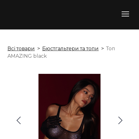
Всі товари
Бюстгальтери та топи
Топ
AMAZING black