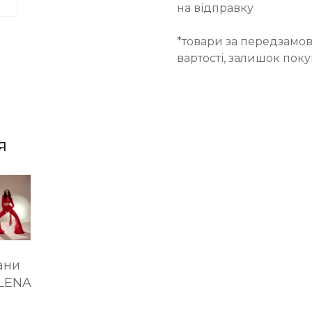
на відправку
*товари за передзамов
вартості, залишок пок
я
ани
LENA