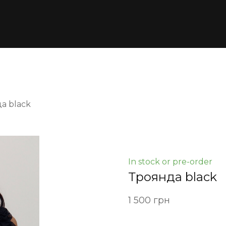
а black
In stock or pre-order
Троянда black
1 500 грн