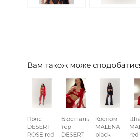
Вам також може сподобатис
Пояс
Бюстгаль
Костюм
Шт
DESERT
тер
MALENA
MA
ROSE red
DESERT
black
red