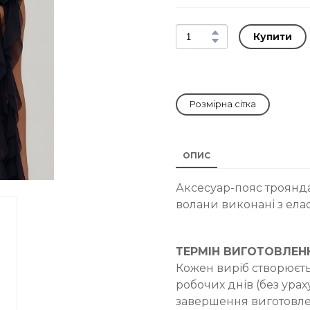
Купити
Розмірна сітка
ОПИС
Аксесуар-пояс троянда 
волани виконані з елас
ТЕРМІН ВИГОТОВЛЕН
Кожен виріб створюєть
робочих днів (без ураху
завершення виготовле